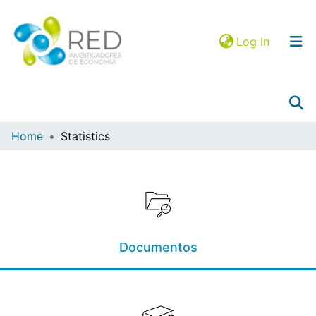
(current)
Log In
Home
Statistics
Collections
Browse in RIEC
Mapa JEL
Documentos
Google Analytics